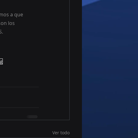
amos a que 
on los 
S.
ng
Ver todo