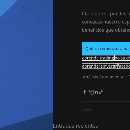
Claro que sí, puedes p
conozcas nuestro espa
beneficios que obten
Quiero comenzar a hac
aprende trading
bolsa d
aprenderainvertir
faceb
Análisis fundamental
Entradas recientes