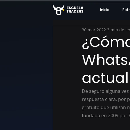
Inicio
Patr
30 mar 2022
3 min de le
¿Cómo
Whats
actua
De seguro alguna vez
respuesta clara, por 
gratuito que utilizan
fundada en 2009 por B