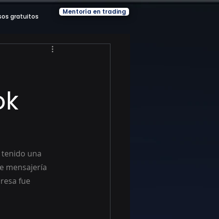
Mentoría en trading
sos gratuitos
ok
 tenido una 
de mensajería 
resa fue 