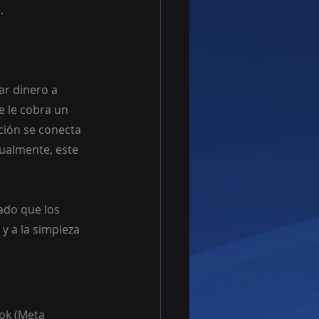
.
r dinero a 
e le cobra un 
ción se conecta 
ualmente, este 
ado que los 
y a la simpleza 
ok (Meta 