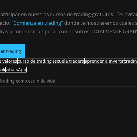
articipar en nuestros cursos de trading gratuitos.  Te invit
cio: "
Comienza en trading
" donde te mostraremos cuáles s
drás a comenzar a operar con nosotros TOTALMENTE GRATI
er trading
e valores
curso de trading
escuela traders
aprender a invertir
tradi
ook
whatsApp
Trading como estilo de vida