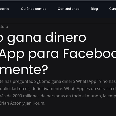
ocinio
Quiénes somos
Contáctenos
Blog
Cur
ctura
 gana dinero
App para Facebo
lmente?
 te has preguntado ¿Cómo gana dinero WhatsApp? Y no has
publicidad no es, definitivamente. WhatsApp es un servicio 
 más de 2000 millones de personas en todo el mundo, la emp
rian Acton y Jan Koum. 