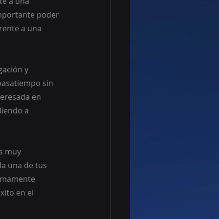
te a una 
importante poder 
rente a una 
gación y 
pasatiempo sin 
teresada en 
diendo a 
es muy 
a una de tus 
sumamente 
ito en el 