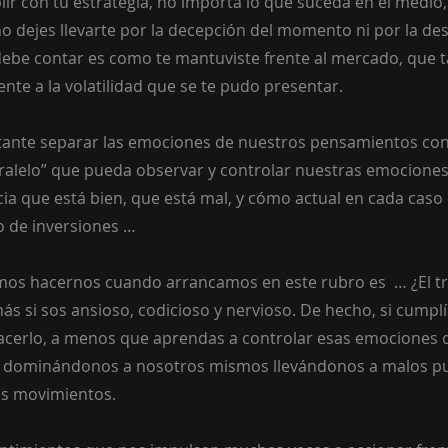
lir con tu estrategia, no importa lo que suceda en el medio, 
o dejes llevarte por la decepción del momento ni por la des
e debe contar es como te mantuviste frente al mercado, que t
ente a la volatilidad que se te pudo presentar.
nte separar las emociones de nuestros pensamientos cons
ralelo” que pueda observar y controlar nuestras emociones
ia que está bien, que está mal, y cómo actual en cada caso 
o de inversiones … 
os hacernos cuando arrancamos en este rubro es  … ¿El trad
más si sos ansioso, codicioso y nervioso. De hecho, si cumplí
cerlo, a menos que aprendas a controlar esas emociones q
ominándonos a nosotros mismos llevándonos a malos puer
os movimientos.