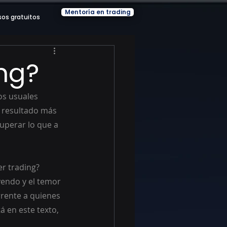
Mentoría en trading
sos gratuitos
ng?
os usuales 
 resultado más 
uperar lo que a 
r trading? 
endo y el temor 
rente a quienes 
 en este texto, 