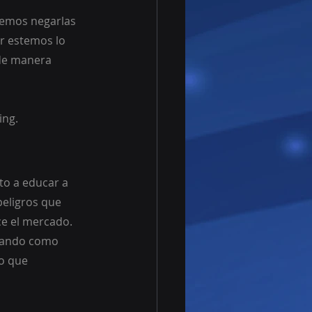
emos negarlas 
r estemos lo 
de manera 
ing.
to a educar a 
eligros que 
ce el mercado.
anando como 
o que 