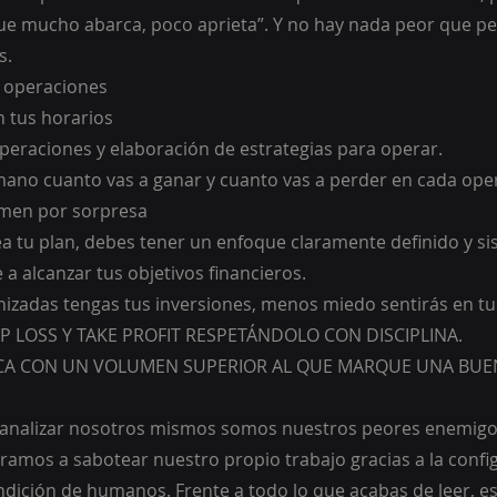
 que mucho abarca, poco aprieta”. Y no hay nada peor que per
s.
e operaciones
 tus horarios 
peraciones y elaboración de estrategias para operar.
ano cuanto vas a ganar y cuanto vas a perder en cada oper
omen por sorpresa 
a tu plan, debes tener un enfoque claramente definido y sis
 a alcanzar tus objetivos financieros.
izadas tengas tus inversiones, menos miedo sentirás en t
 LOSS Y TAKE PROFIT RESPETÁNDOLO CON DISCIPLINA.
A CON UN VOLUMEN SUPERIOR AL QUE MARQUE UNA BUEN
nalizar nosotros mismos somos nuestros peores enemigos.
amos a sabotear nuestro propio trabajo gracias a la confi
ndición de humanos. Frente a todo lo que acabas de leer, 