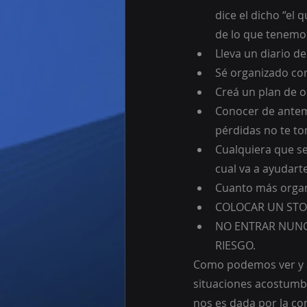
dice el dicho “el
de lo que tenemo
Lleva un diario d
Sé organizado con
Creá un plan de o
Conocer de antem
pérdidas no te t
Cualquiera que se
cual va a ayudarte
Cuanto más organ
COLOCAR UN STOP
NO ENTRAR NUNC
RIESGO.
Como podemos ver y a
situaciones acostumbr
nos es dada por la co