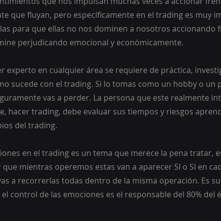
ntimientos que nos impulsan muchas veces a accionar fren
nte que fluyan, pero específicamente en el trading es muy 
las para que ellas no nos dominen a nosotros accionando f
rmine perjudicando emocional y económicamente. 
r experto en cualquier área se requiere de práctica, investi
mo sucede con el trading. Si lo tomas como un hobby o un 
guramente vas a perder. La persona que este realmente in
e, hacer trading, debe evaluar sus tiempos y riesgos apren
pios del trading.
ciones en el trading es un tema que merece la pena tratar, 
que mientras operemos estas van a aparecer SI o SI en cad
vas a recorrerlas todas dentro de la misma operación. Es 
el control de las emociones es el responsable del 80% del éx