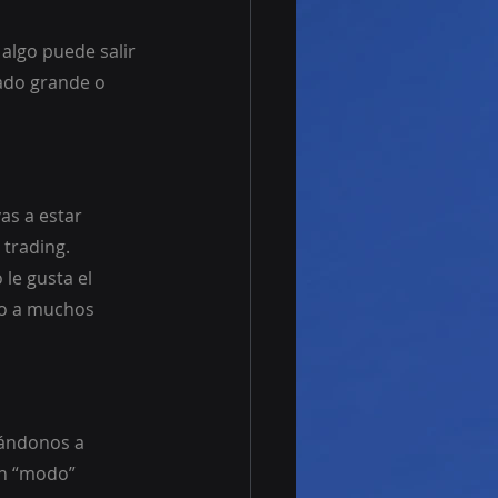
algo puede salir 
ado grande o 
as a estar 
 trading.
le gusta el 
o a muchos 
vándonos a 
en “modo” 