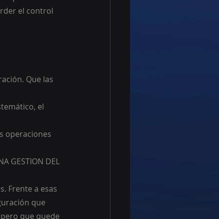
der el control 
ación. Que las 
temático, el 
us operaciones
A GESTION DEL 
 Frente a esas 
guración que 
espero que quede 