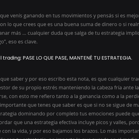
ue venís ganando en tus movimientos y pensás si es mejor 
n lo que crees que es una buena suma de dinero o si realm
anar más … cualquier duda que salga de tu estrategia impli
o”, eso es clave.
el trading: PASE LO QUE PASE, MANTENÉ TU ESTRATEGIA.
que saber y por eso escribo esta nota, es que cualquier tra
stor de su propio estrés manteniendo la cabeza fría ante la
e, con esto me refiero tanto a la ganancia como a la perdi
mportante que tenes que saber es que si no se sigue de ma
strategia dominando por completo tus emociones puede qu
dar que una estrategia efectiva incluye picos y valles, porq
 con la vida, y por eso bajamos los brazos. Lo más importan