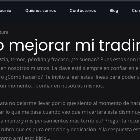
ocinio
Quiénes somos
Contáctenos
Blog
Cur
tura
mejorar mi tradi
tia, temor, pérdida y fracaso, ¿te suenan? Pues estos son l
n nosotros mismos. La clave está siempre en confiar en el
o ¿Cómo hacerlo?  Te invito a leer estas líneas para poder s
lgún momento… confiar en nosotros mismos.
ra no dejarme llevar por lo que siento al momento de hace
r lo que me pasa cuando veo que mi cartera esta disminuy
la mente y mis pensamientos más terribles? Pregunta recur
rubro que es pura emoción y dedicación. Y la respuesta está
como a mi escribirlo...