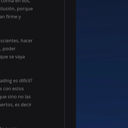
confía en vos, 
ilusión, porque 
an firme y 
cientes, hacer 
, poder 
que se vaya 
ing es difícil? 
s con estos 
ue sino no las 
tos, es decir 