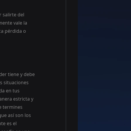
salirte del 
ente vale la 
ca pérdida o 
der tiene y debe 
s situaciones 
da en tus 
nera estricta y 
e termines 
ue así son los 
te es el 