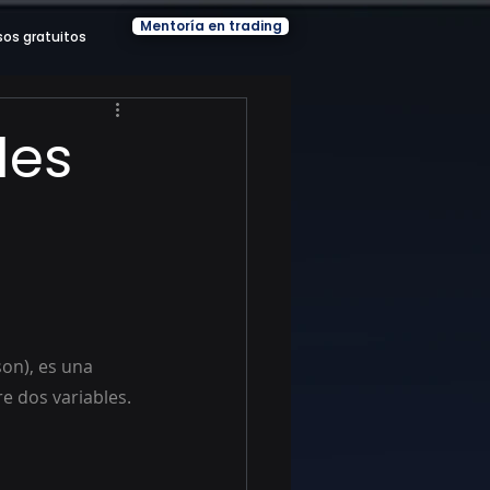
Mentoría en trading
sos gratuitos
les
on), es una 
e dos variables.