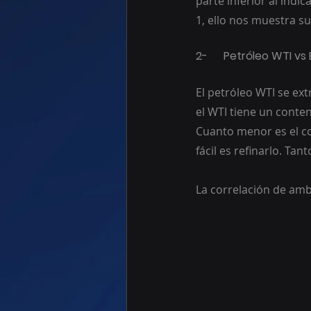
parte inferior al indi
1, ello nos muestra su
2-	Petróleo WTI v
El petróleo WTI se ex
el WTI tiene un conte
Cuanto menor es el co
fácil es refinarlo. Ta
La correlación de ambo