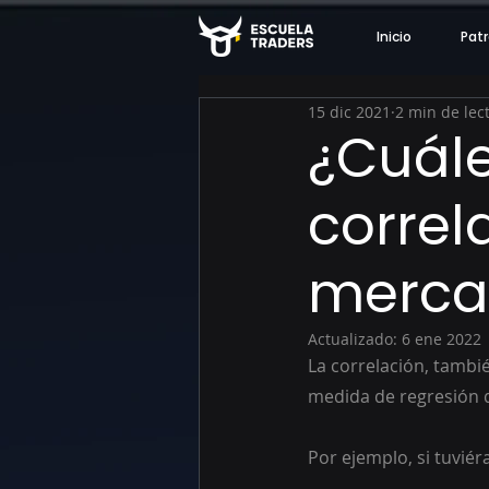
Inicio
Patr
15 dic 2021
2 min de lec
¿Cuále
correl
mercad
Actualizado:
6 ene 2022
La correlación, tambi
medida de regresión q
Por ejemplo, si tuviér