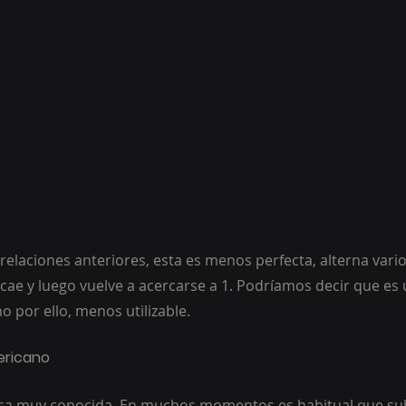
orrelaciones anteriores, esta es menos perfecta, alterna va
 cae y luego vuelve a acercarse a 1. Podríamos decir que es 
 por ello, menos utilizable.
mericano
rsa muy conocida. En muchos momentos es habitual que subi