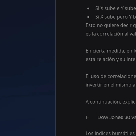
Si X sube e Y sube
Si X sube pero Y b
Esto no quiere decir
es la correlación al v
En cierta medida, en l
esta relación y su int
El uso de correlacione
invertir en el mismo a
A continuación, expli
1-	Dow Jones 30
Los índices bursátile