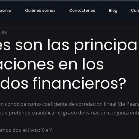
ocinio
Quiénes somos
Contáctenos
Blog
Cur
tura
s son las principa
aciones en los
os financieros?
én conocida como coeficiente de correlación lineal (de Pears
ue pretende cuantificar el grado de variación conjunta entr
amos dos activos: X e Y