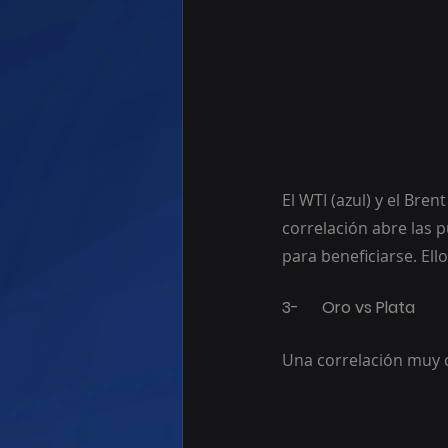
El WTI (azul) y el Br
correlación abre las 
para beneficiarse. Ell
3-	Oro vs Plata
Una correlación muy c