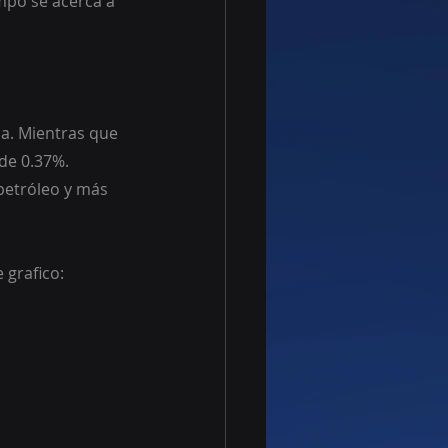
empo se acerca a 
pa. Mientras que 
de 0.37%. 
petróleo y más 
 grafico: