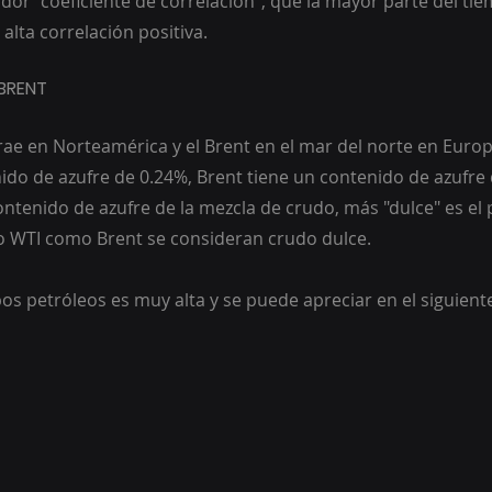
cador “coeficiente de correlación”, que la mayor parte del ti
 alta correlación positiva.
s BRENT
trae en Norteamérica y el Brent en el mar del norte en Euro
nido de azufre de 0.24%, Brent tiene un contenido de azufre 
ntenido de azufre de la mezcla de crudo, más "dulce" es el 
nto WTI como Brent se consideran crudo dulce.
s petróleos es muy alta y se puede apreciar en el siguiente