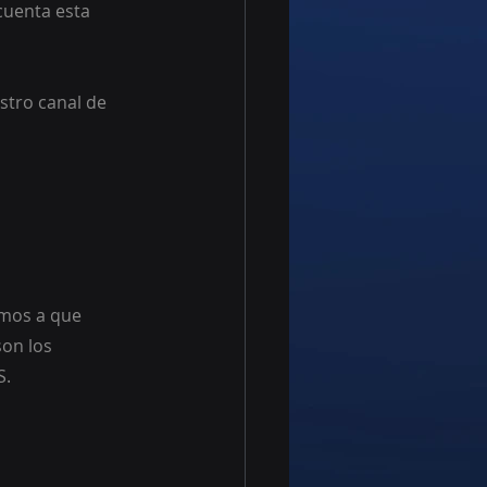
cuenta esta 
stro canal de 
amos a que 
on los 
S.