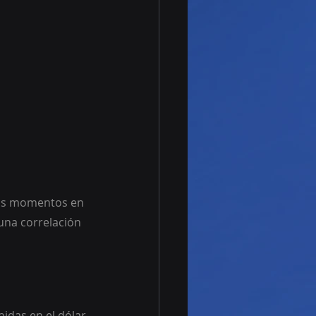
rios momentos en 
una correlación 
das en el dólar 