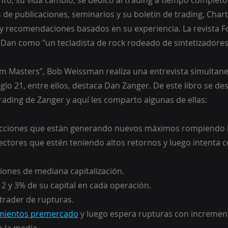
to, su vida cambio, se dedico al trading a tiempo completo
 de publicaciones, seminarios y su boletín de trading, Char
 y recomendaciones basados en su experiencia. La revista Fo
e Dan como "un tecladista de rock rodeado de sintetizadores
 Masters”, Bob Weissman realiza una entrevista simultanea
glo 21, entre ellos, destaca Dan Zanger. De este libro se de
rading de Zanger y aquí les comparto algunas de ellas:
r acciones que están generando nuevos máximos rompiendo b
cciones de mediana capitalización.
 el 2 y 3% de su capital en cada operación.
n trader de rupturas.
mientos premercado
 y luego espera rupturas con incremen