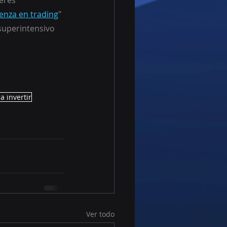
eres 
enza en trading
" 
uperintensivo 
a invertir
Ver todo