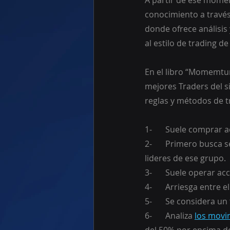
A partir de ese momen
conocimiento a través
donde ofrece análisis
al estilo de trading d
En el libro “Momemtum
mejores Traders del si
reglas y métodos de t
1-	Suele compra
2-	Primero busca sectores que estén teniendo altos retornos y luego intenta centrarse en los 
lideres de ese grupo.
3-	Suele operar a
4-	Arriesga entre
5-	Se considera u
6-	Analiza 
los movi