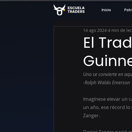
Inicio
Patr
14 ago 2024
4 min de le
El Tra
Guinne
Uno se convierte en aqu
-Ralph Waldo Emerson
Imagínese elevar un c
un año, ese récord lo 
Zanger.