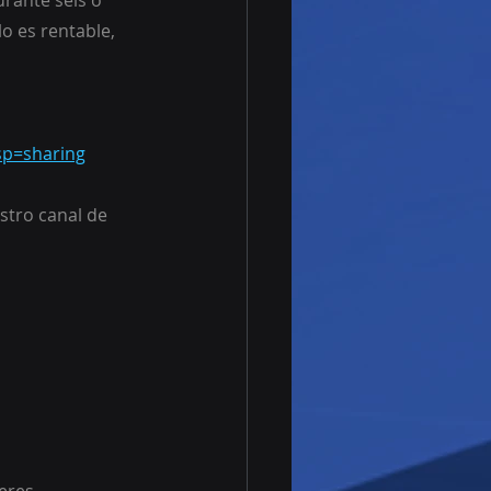
rante seis o 
o es rentable, 
sp=sharing
stro canal de 