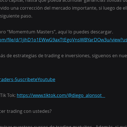
poco capital, hasta que pueda acumular ganancias sólidas du
vido una corrección del mercado importante, si luego de ell
 siguiente paso.
l libro “Momemtum Masters”, aquí lo puedes descargar.
e.com/file/d/1jihD1o1EWwG9axTtEgoVnsWBYarDOw3u/view?u
ás de estrategias de trading e inversiones, síguenos en nue
aTraders-SuscribeteYoutube
Tik Tok: 
https://www.tiktok.com/@diego_alonsot   
er trading con ustedes?