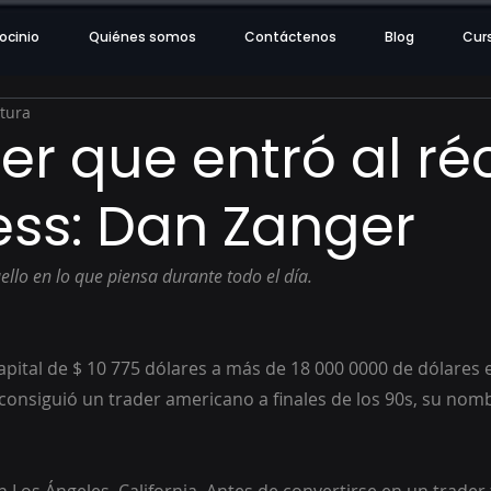
ocinio
Quiénes somos
Contáctenos
Blog
Cur
ctura
der que entró al ré
ss: Dan Zanger
ello en lo que piensa durante todo el día.
apital de $ 10 775 dólares a más de 18 000 0000 de dólares
consiguió un trader americano a finales de los 90s, su nomb