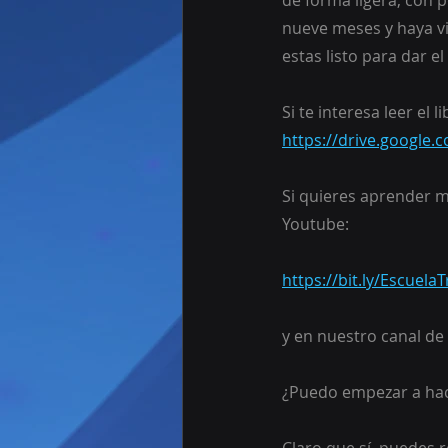
de forma ligera, con 
nueve meses y haya vi
estas listo para dar el
Si te interesa leer e
https://drive.googl
Si quieres aprender m
Youtube:
https://bit.ly/Escuel
y en nuestro canal de 
¿Puedo empezar a hac