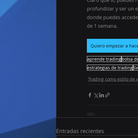
Claro que sí, puedes r
profundizar y ser un 
donde puedes acceder
de 1 semana.
Quiero empezar a hace
aprende trading
bolsa d
estrategias de trading
Sw
Trading como estilo de 
Entradas recientes