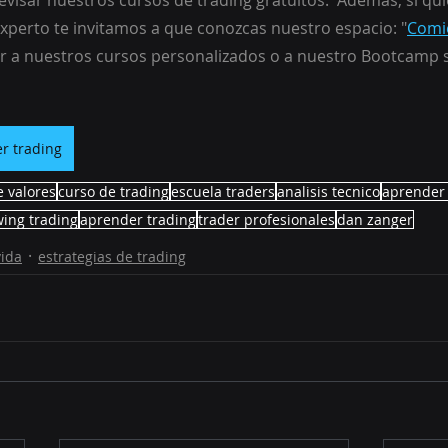
evisar nuestros cursos de trading gratuitos.  Además, si qui
experto te invitamos a que conozcas nuestro espacio: "
Comi
 a nuestros cursos personalizados o a nuestro Bootcamp s
r trading
e valores
curso de trading
escuela traders
analisis tecnico
aprender 
ing trading
aprender trading
trader profesionales
dan zanger
vida
estrategias de trading