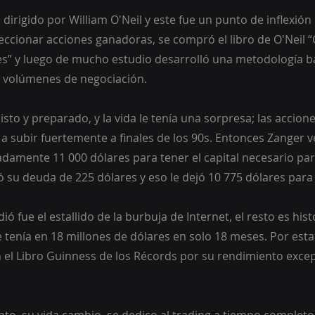
 dirigido por William O'Neil y este fue un punto de inflexió
eccionar acciones ganadoras, se compró el libro de O'Neil 
es” y luego de mucho estudio desarrolló una metodología b
os volúmenes de negociación.
sto y preparado, y la vida le tenía una sorpresa; las accion
a subir fuertemente a finales de los 90s. Entonces Zanger v
amente 11 000 dólares para tener el capital necesario par
 su deuda de 225 dólares y eso le dejó 10 775 dólares para 
ó fue el estallido de la burbuja de Internet, el resto es histo
e tenía en 18 millones de dólares en solo 18 meses. Por esta
n el Libro Guinness de los Récords por su rendimiento excep