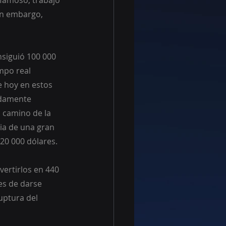
 famoso, trabajó 
in embargo, 
siguió 100 000 
mpo real 
e hoy en estos 
idamente 
 camino de la 
ia de una gran 
20 000 dólares.
ertirlos en 440 
es de darse 
uptura del 