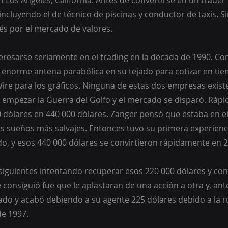
 Los Ángeles, California. Antes de convertirse en un trader
incluyendo el de técnico de piscinas y conductor de taxis. S
és por el mercado de valores.
resarse seriamente en el trading en la década de 1990. Con
 enorme antena parabólica en su tejado para cotizar en tie
Wire para los gráficos. Ninguna de estas dos empresas exist
 empezar la Guerra del Golfo y el mercado se disparó. Ráp
0 dólares en 440 000 dólares. Zanger pensó que estaba en el
us sueños más salvajes. Entonces tuvo su primera experienc
o, y esos 440 000 dólares se convirtieron rápidamente en 2
 siguientes intentando recuperar esos 220 000 dólares y conv
 consiguió fue que le aplastaran de una acción a otra y, ant
ado y acabó debiendo a su agente 225 dólares debido a la r
e 1997.