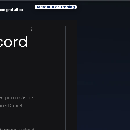
Mentoría en trading
sos gratuitos
cord
 en poco más de 
re: Daniel 