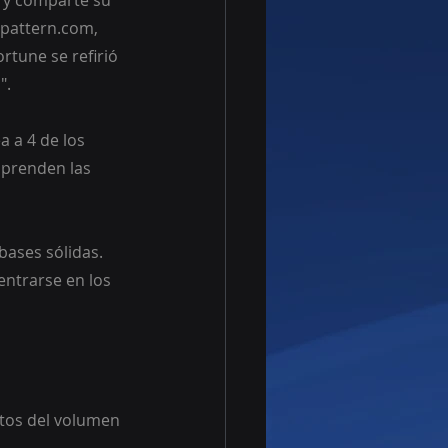
 y comparte su 
tpattern.com, 
rtune se refirió 
".
 a 4 de los 
sprenden las 
ases sólidas.
tos del volumen 