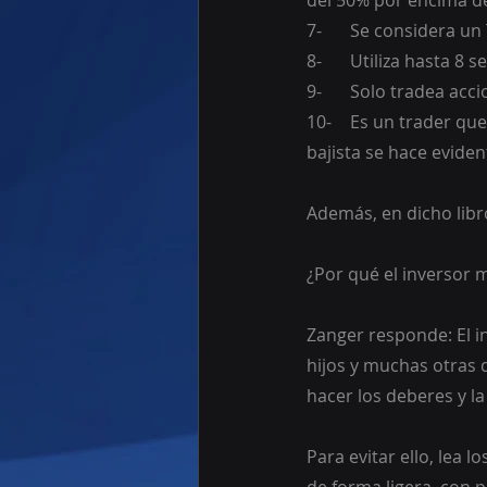
del 50% por encima de
7-	Se considera u
8-	Utiliza hasta 
9-	Solo tradea a
10-	Es un trader que opera largo mayormente, pero puede ponerse corto cuando la tendencia 
bajista se hace eviden
Además, en dicho libro
¿Por qué el inversor
Zanger responde: El i
hijos y muchas otras 
hacer los deberes y l
Para evitar ello, lea 