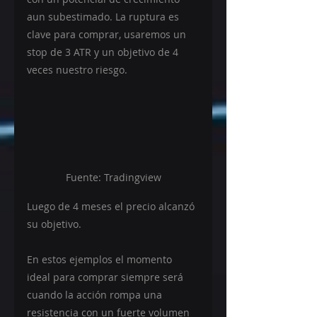
aun subestimado. La ruptura es 
clave para comprar, usaremos un 
stop de 3 ATR y un objetivo de 4 
veces nuestro riesgo.
Fuente: Tradingview
Luego de 4 meses el precio alcanzó 
su objetivo.
En estos ejemplos el momento 
ideal para comprar siempre será 
cuando la acción rompa una 
resistencia con un fuerte volumen 