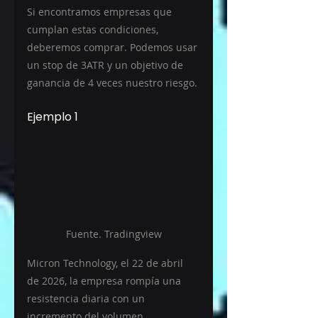
Si encontramos empresas que 
cumplan estas condiciones, 
deberemos comprar. Podemos usar 
un stop de 3ATR y un objetivo de 
ganancia de 4 veces nuestro riesgo.
Ejemplo 1
Fuente. Tradingview
Micron Technology, el 22 de abril 
de 2026, la empresa rompía una 
resistencia diaria con un 
incremento del volumen 