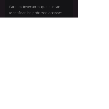
Para los inversores que buscan 
identificar las próximas acciones 
ganadoras, el PEG puede 
convertirse en un excelente punto 
de partida para construir una lista 
de oportunidades y enfocar el 
análisis en compañías con una 
atractiva relación entre crecimiento 
y valoración.
Si quieres aprender más de 
estrategias de trading e 
inversiones, síguenos en nuestro 
canal de Youtube:
https://bit.ly/EscuelaTraders-
SuscribeteYoutube