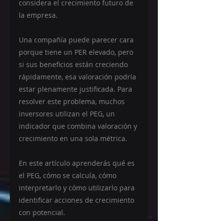
considera el crecimiento futuro de 
la empresa.
Una compañía puede parecer cara 
porque tiene un PER elevado, pero 
si sus beneficios están creciendo 
rápidamente, esa valoración podría 
estar plenamente justificada. Para 
resolver este problema, muchos 
inversores utilizan el PEG, un 
indicador que combina valoración y 
crecimiento en una sola métrica.
En este artículo aprenderás qué es 
el PEG, cómo se calcula, cómo 
interpretarlo y cómo utilizarlo para 
identificar acciones de crecimiento 
con potencial.