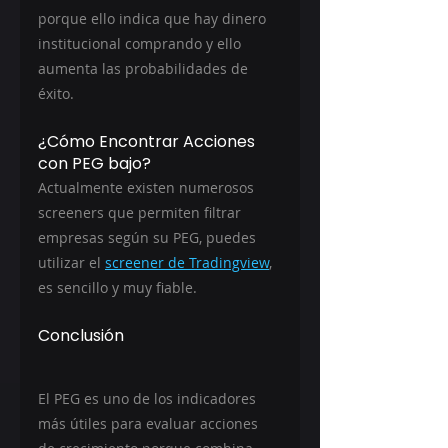
porque ello indica que hay dinero 
institucional comprando y ello 
aumenta las probabilidades de 
éxito.
¿Cómo Encontrar Acciones 
con PEG bajo?
Actualmente existen numerosos 
screeners que permiten filtrar 
empresas según su PEG, puedes 
utilizar el 
screener de Tradingview
, 
es sencillo y muy fiable.
Conclusión
El PEG es uno de los indicadores 
más útiles para evaluar acciones 