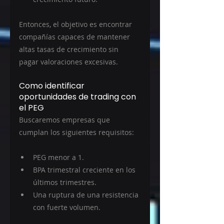
Entonces, el objetivo es encontrar 
compañías capaces de mantener 
altas tasas de crecimiento sin 
pagar valoraciones excesivas.
Como identificar 
oportunidades de trading con 
el PEG
Buscaremos empresas que 
cumplan los siguientes requisitos:
PEG menor a 1.
BPA trimestral creciente en los 
últimos trimestres.
Una ruptura de una resistencia 
con fuerte volumen.