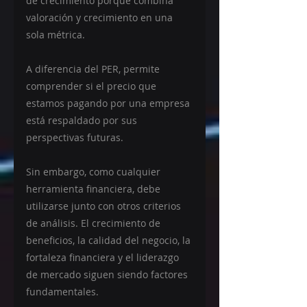
de crecimiento porque combina 
valoración y crecimiento en una 
sola métrica.
A diferencia del PER, permite 
comprender si el precio que 
estamos pagando por una empresa 
está respaldado por sus 
perspectivas futuras.
Sin embargo, como cualquier 
herramienta financiera, debe 
utilizarse junto con otros criterios 
de análisis. El crecimiento de 
beneficios, la calidad del negocio, la 
fortaleza financiera y el liderazgo 
de mercado siguen siendo factores 
fundamentales.