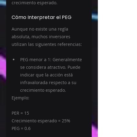
crecimiento esperado.
Cómo Interpretar el PEG
Aunque no existe una regla 
absoluta, muchos inversores 
utilizan las siguientes referencias:
PEG menor a 1: Generalmente 
se considera atractivo. Puede 
indicar que la acción está 
infravalorada respecto a su 
crecimiento esperado.
Ejemplo:
PER = 15
Crecimiento esperado = 25%
PEG = 0.6