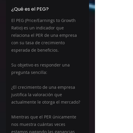
¿Qué es el PEG?
El PEG (Price/Earnings to Growth 
Ratio) es un indicador que 
relaciona el PER de una empresa 
con su tasa de crecimiento 
esperada de beneficios.
Su objetivo es responder una 
pregunta sencilla:
¿El crecimiento de una empresa 
justifica la valoración que 
actualmente le otorga el mercado?
Mientras que el PER únicamente 
nos muestra cuántas veces 
estamos pagando las ganancias 