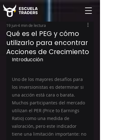
19 jun
4 min de lectura
Qué es el PEG y cómo
utilizarlo para encontrar
Acciones de Crecimiento
Introducción
Uno de los mayores desafíos para 
los inversionistas es determinar si 
una acción está cara o barata. 
Muchos participantes del mercado 
utilizan el PER (Price to Earnings 
Ratio) como una medida de 
valoración, pero este indicador 
tiene una limitación importante: no 