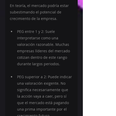
En teoría, el mercado podría estar 
subestimando el potencial de 
crecimiento de la empresa.
PEG entre 1 y 2: Suele 
interpretarse como una 
valoración razonable. Muchas 
empresas líderes del mercado 
cotizan dentro de este rango 
durante largos periodos.
PEG superior a 2: Puede indicar 
una valoración exigente. No 
significa necesariamente que 
la acción vaya a caer, pero sí 
que el mercado está pagando 
una prima importante por el 
crecimiento futuro.