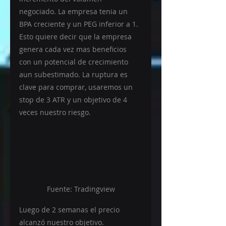
negociado. La empresa tenia un 
BPA creciente y un PEG inferior a 1. 
Esto quiere decir que la empresa 
genera cada vez mas beneficios 
con un potencial de crecimiento 
aun subestimado. La ruptura es 
clave para comprar, usaremos un 
stop de 3 ATR y un objetivo de 4 
veces nuestro riesgo.
Fuente: Tradingview
Luego de 2 semanas el precio 
alcanzó nuestro objetivo.