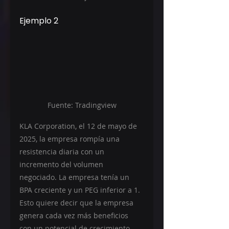
Ejemplo 2
Fuente: Tradingview
KLA Corporation, el 12 de mayo de 
2025, la empresa rompía una 
resistencia diaria con un 
incremento del volumen 
negociado. La empresa tenía un 
BPA creciente y un PEG inferior a 1. 
Esto quiere decir que la empresa 
genera cada vez más beneficios 
con un potencial de crecimiento 