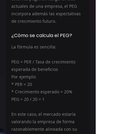
actuales de una empresa, el PEG 
incorpora además las expectativas 
de crecimiento futuro.
¿Cómo se calcula el PEG?
La fórmula es sencilla:
PEG = PER / Tasa de crecimiento 
esperada de beneficios
Por ejemplo:
* PER = 20
* Crecimiento esperado = 20%
PEG = 20 / 20 = 1
En este caso, el mercado estaría 
valorando la empresa de forma 
razonablemente alineada con su 