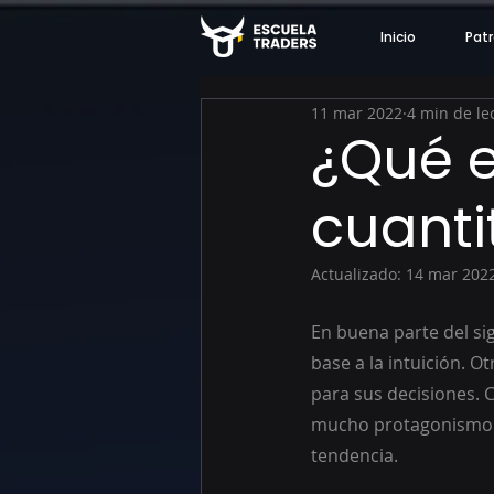
Inicio
Patr
11 mar 2022
4 min de le
¿Qué e
cuanti
Actualizado:
14 mar 202
En buena parte del si
base a la intuición. Ot
para sus decisiones. C
mucho protagonismo y 
tendencia.