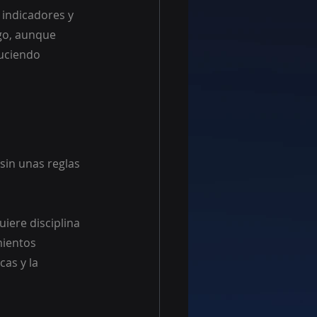
 indicadores y 
go, aunque 
uciendo 
 sin unas reglas 
iere disciplina 
mientos 
as y la 