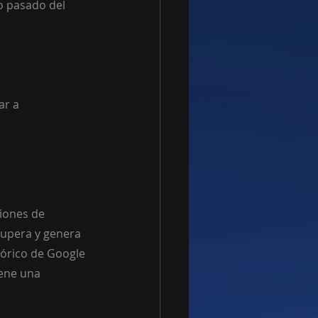
 pasado del 
ar a 
cupera y genera 
tórico de Google 
iene una 