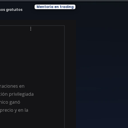
Mentoría en trading
sos gratuitos
raciones en 
ión privilegiada 
cnico ganó 
recio y en la 