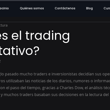
ocinio
Quiénes somos
Contáctenos
Blog
Cur
ctura
s el trading
tativo?
2
glo pasado mucho traders e inversionistas decidían sus ope
ros utilizaban las noticias de los diarios, rumores o informac
on el paso del tiempo, gracias a Charles Dow, el análisis té
muchos traders basaban sus decisiones en la lectura del p