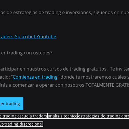
ás de estrategias de trading e inversiones, síguenos en nue
aTraders-SuscribeteYoutube
er trading con ustedes?
articipar en nuestros cursos de trading gratuitos.  Te invit
cio: "
Comienza en trading
" donde te mostraremos cuáles s
drás a comenzar a operar con nosotros TOTALMENTE GRATI
er trading
e trading
escuela traders
analisis tecnico
estrategias de trading
apr
vo
trading discrecional