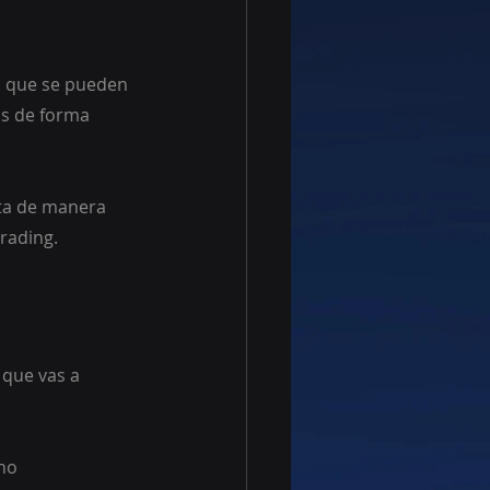
s que se pueden 
os de forma 
ta de manera 
rading.
que vas a 
ho 