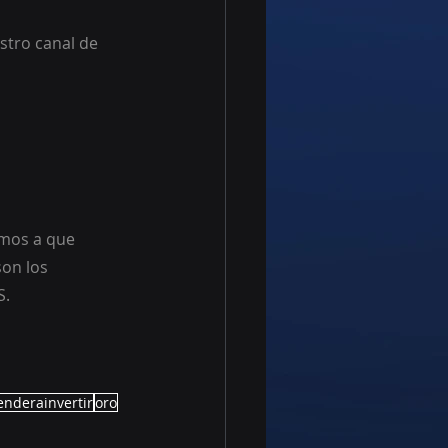
stro canal de 
amos a que 
on los 
S.
enderainvertir
oro