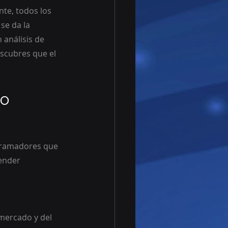
se da la 
 análisis de 
escubres que el 
vo
gramadores que 
ender 
mercado y del 