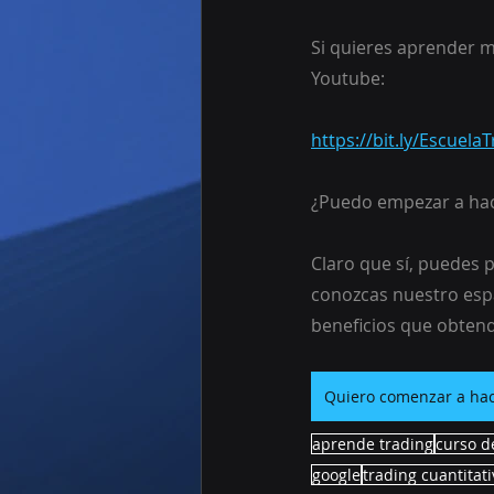
Si quieres aprender m
Youtube: 
https://bit.ly/Escuel
¿Puedo empezar a hac
Claro que sí, puedes p
conozcas nuestro espa
beneficios que obten
Quiero comenzar a hac
aprende trading
curso d
google
trading cuantitati