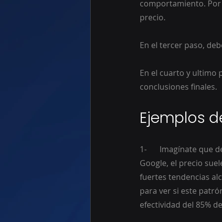
comportamiento. Por 
precio.
En el tercer paso, debe
En el cuarto y ultimo 
conclusiones finales.
Ejemplos de
1-	Imagínate que detectas que cada vez que hay picos en el volumen de las acciones de 
Google, el precio sue
fuertes tendencias alc
para ver si este patró
efectividad del 85% de