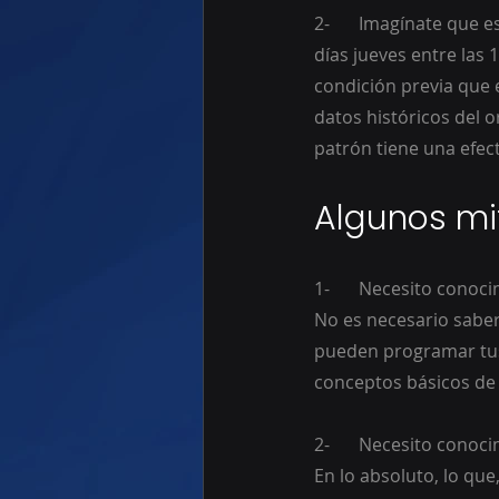
2-	Imagínate que estas analizando el grafico del oro, y encuentras algo recurrente, todos los 
días jueves entre las 1
condición previa que e
datos históricos del o
patrón tiene una efect
Algunos mit
1-	Necesito cono
No es necesario sabe
pueden programar tus 
conceptos básicos de 
2-	Necesito cono
En lo absoluto, lo qu