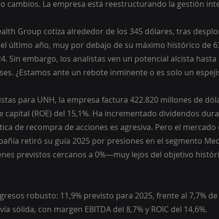
 cambios. La empresa está reestructurando la gestión inte
alth Group cotiza alrededor de los 345 dólares, tras despl
l último año, muy por debajo de su máximo histórico de 63
4. Sin embargo, los analistas ven un potencial alcista hasta 
ses. ¿Estamos ante un rebote inminente o es solo un espej
istas para UNH, la empresa factura 422.820 millones de dól
e capital (ROE) del 15,1%. Ha incrementado dividendos dura
ítica de recompra de acciones es agresiva. Pero el mercado
mpañía retiró su guía 2025 por presiones en el segmento Med
es previstos cercanos a 0%—muy lejos del objetivo históri
gresos robusto: 11,9% previsto para 2025, frente al 7,7% de
vía sólida, con margen EBITDA del 8,7% y ROIC del 14,6%.