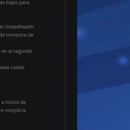
les bajos para 
de UnitedHealth 
do trimestre de 
 en el segundo 
biese caídas 
 inicios de 
e rompió la 