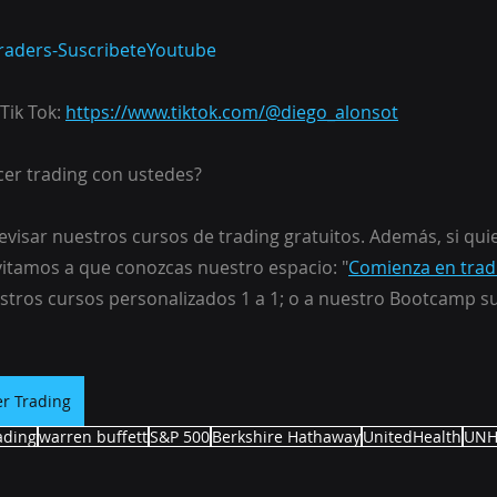
aTraders-SuscribeteYoutube
Tik Tok: 
https://www.tiktok.com/@diego_alonsot
er trading con ustedes?
evisar nuestros cursos de trading gratuitos. Además, si qui
nvitamos a que conozcas nuestro espacio: "
Comienza en trad
tros cursos personalizados 1 a 1; o a nuestro Bootcamp su
r Trading
ading
warren buffett
S&P 500
Berkshire Hathaway
UnitedHealth
UN