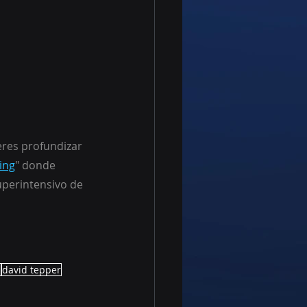
eres profundizar 
ing
" donde 
perintensivo de 
H
david tepper