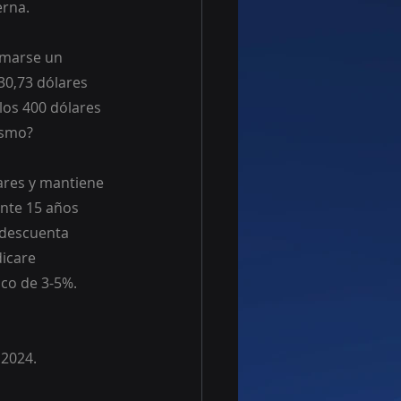
rna. 
omarse un 
0,73 dólares 
los 400 dólares 
ismo?
ares y mantiene 
nte 15 años 
 descuenta 
icare 
co de 3-5%.
 2024.