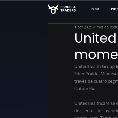
Inicio
Patr
1 oct 2025
4 min de lect
United
mome
UnitedHealth Group I
Eden Prairie, Minneso
través de cuatro segm
Optum Rx.
UnitedHealthcare se e
de clientes, incluyen