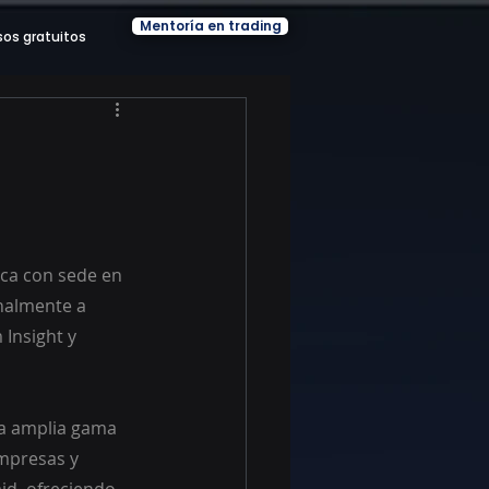
Mentoría en trading
sos gratuitos
ca con sede en 
nalmente a 
Insight y 
na amplia gama 
mpresas y 