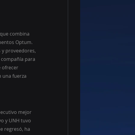
 que combina 
gmentos Optum. 
 y proveedores, 
la compañía para 
 ofrecer 
n una fuerza 
jecutivo mejor 
vo y UNH tuvo 
e regresó, ha 