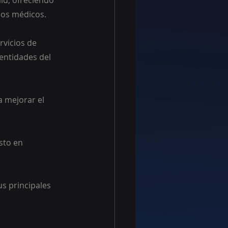
id, ofreciendo 
ios médicos.
rvicios de 
 entidades del 
a mejorar el 
sto en 
s principales 