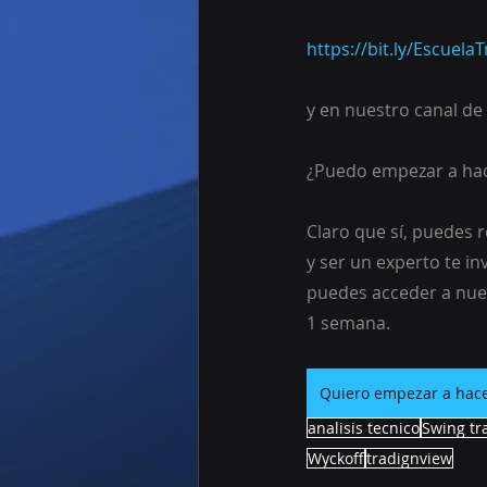
https://bit.ly/Escuel
y en nuestro canal de 
¿Puedo empezar a hac
Claro que sí, puedes r
y ser un experto te i
puedes acceder a nues
1 semana.
Quiero empezar a hace
analisis tecnico
Swing tr
Wyckoff
tradignview