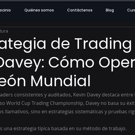
ocinio
Quiénes somos
Contáctenos
Blog
Cur
tura
rategia de Trading
 Davey: Cómo Ope
ón Mundial
aders consistentes y auditados, Kevin Davey destaca entre 
oso World Cup Trading Championship, Davey no basa su éxit
s llamativos, sino en estrategias sistemáticas y pruebas ri
s una estrategia típica basada en su método de trabajo.