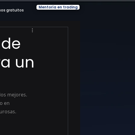
Mentoría en trading
sos gratuitos
 de
ra un
los mejores. 
o en 
gurosas.