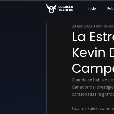
Inicio
Patr
29 abr 2025
3 min de lec
La Est
Kevin
Campe
Cuando se habla de tr
Ganador del prestigi
corazonadas ni gráfico
Hoy te explico cómo e