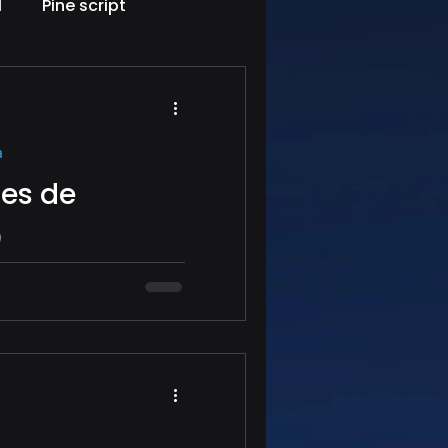
l
Pine script
a
es de
o
ferencia en los
 eventos y activos con
entificar oportunidades