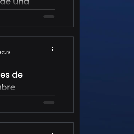
 de una
e trading?
 todo trader
der
lectura
es de
ubre
iticos