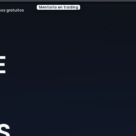
Mentoría en trading
sos gratuitos
E
S