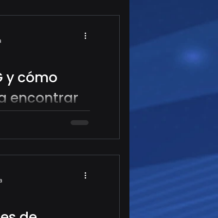
a
G y cómo
ra encontrar
 Crecimiento
ente barata? Descubre
ómo puede ayudarte a
es de trading con mayor
a
es de