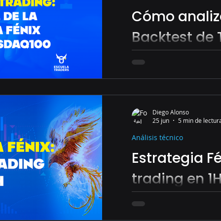
Cómo analiz
Backtest de 
Caso Real de
Estrategia Fé
Descubre cómo analizar
utilizando una estrategi
Nasdaq100
Nasdaq100. Aprende a i
Diego Alonso
como Profit Factor, Sh
25 jun
5 min de lectur
Expectancy.
Análisis técnico
Estrategia F
trading en 1
Una estrategia de tradi
Tendencias con Gestión