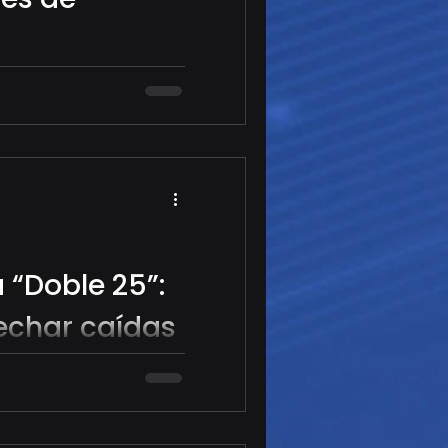
mercado nos esta
 “Doble 25”:
char caídas
 mercados
sca predecir el mercado.
poderoso: aprovechar