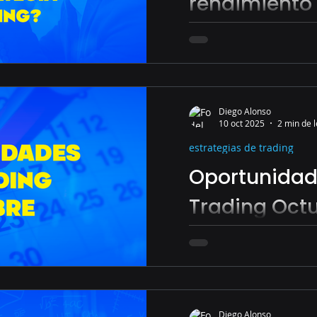
rendimiento
estrategia d
La verdad incómoda que
profesional debe enten
Diego Alonso
10 oct 2025
2 min de 
estrategias de trading
Oportunidad
Trading Oct
El mercado en niveles cr
Diego Alonso