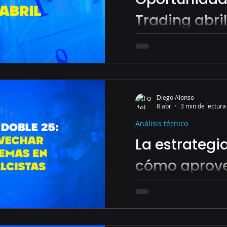
Trading abril
Oportunidades que el 
brindando hoy.
Diego Alonso
8 abr
3 min de lectura
Análisis técnico
La estrategia
cómo aprove
extremas en
alcistas
Esta metodología no bu
Busca algo mucho más 