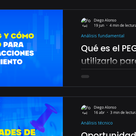
Diego Alonso
19 jun
4 min de lectur
Análisis fundamental
Qué es el PE
utilizarlo pa
Acciones de
¿Una acción está realm
qué es el ratio PEG y c
identificar oportunidad
Diego Alonso
potencial.
16 abr
3 min de lectur
Análisis técnico
Oportunidad