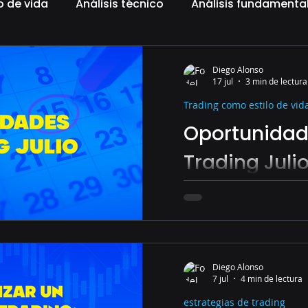
o de vida
Análisis técnico
Análisis fundamenta
criptomonedas
Gestión monetaria
AMD,
Diego Alonso
17 jul
3 min de lectura
Trading como estilo de vid
Oportunidad
Trading Juli
Julio puede marcar la di
mercados. Descubre los
mayor potencial para id
de trading este mes.
Diego Alonso
7 jul
4 min de lectura
estrategias de trading