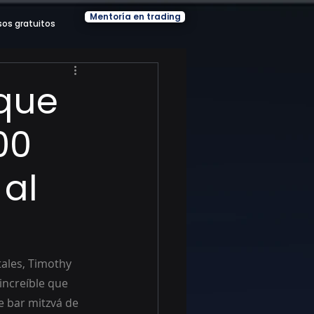
Mentoría en trading
sos gratuitos
 que
00
 al
ales, Timothy 
increíble que 
e bar mitzvá de 