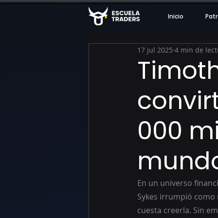
Inicio
Patr
17 jul 2025
4 min de lec
Timoth
convir
000 mi
mund
En un universo financ
Sykes irrumpió como un
cuesta creerla. Sin e