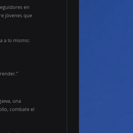
seguidores en 
re jóvenes que 
a a lo mismo: 
render.”
gawa, una 
llo, combate el 