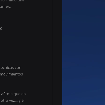
a formado una 
antes.
e:
técnicas con 
r movimientos 
 afirma que en 
otra vez… y él 