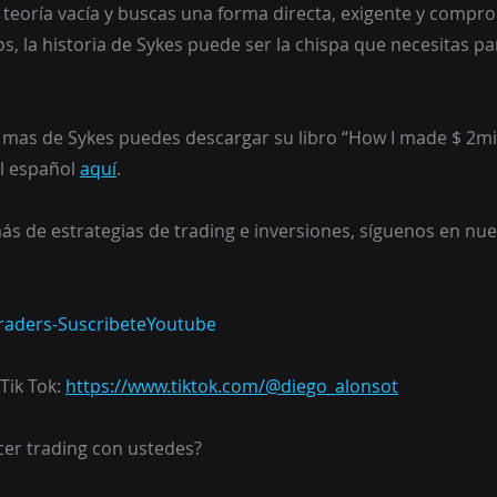
a teoría vacía y buscas una forma directa, exigente y compr
s, la historia de Sykes puede ser la chispa que necesitas pa
r mas de Sykes puedes descargar su libro “How I made $ 2mil
l español 
aquí
.
ás de estrategias de trading e inversiones, síguenos en nue
aTraders-SuscribeteYoutube
Tik Tok: 
https://www.tiktok.com/@diego_alonsot
er trading con ustedes?