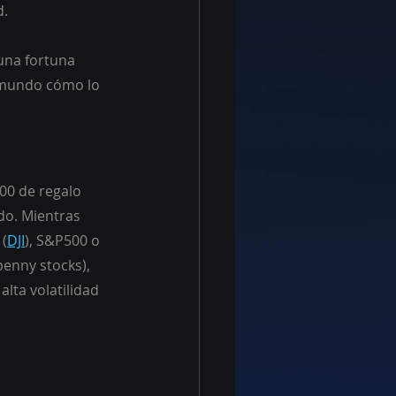
d.
una fortuna 
 mundo cómo lo 
00 de regalo 
do. Mientras 
 (
DJI
), S&P500 o 
enny stocks), 
lta volatilidad 