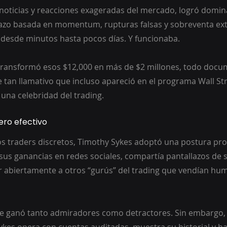
noticias y reacciones exageradas del mercado, logró domin
lazo basada en momentum, rupturas falsas y sobreventa ex
desde minutos hasta pocos días. Y funcionaba.
transformó esos $12,000 en más de $2 millones, todo docu
ue tan llamativo que incluso apareció en el programa Wall St
 una celebridad del trading.
ero efectivo
s traders discretos, Timothy Sykes adoptó una postura pr
sus ganancias en redes sociales, compartía pantallazos de 
ar abiertamente a otros “gurús” del trading que vendían hum
le ganó tanto admiradores como detractores. Sin embargo, 