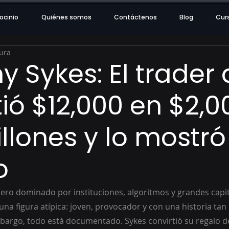
ocinio
Quiénes somos
Contáctenos
Blog
Cur
tura
y Sykes: El trader
tió $12,000 en $2,0
llones y lo mostró
o
iero dominado por instituciones, algoritmos y grandes capit
a figura atípica: joven, provocador y con una historia tan 
mbargo, todo está documentado. Sykes convirtió su regalo d