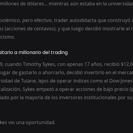
millones de dólares... mientras aún estaba en la universida
l polémico, pero efectivo, trader autodidacta que construyó 
 (acciones de centavos), y que luego decidió mostrarle al
ticismo.
itario a millonario del trading
 cuando Timothy Sykes, con apenas 17 años, recibió $12,0
lugar de gastarlo o ahorrarlo, decidió invertirlo en el merca
rsidad de Tulane, lejos de operar índices como el Dow Jones
talización, Sykes empezó a operar acciones de bajo precio (p
o por la mayoría de los inversores institucionales por su a
kes vio una oportunidad.