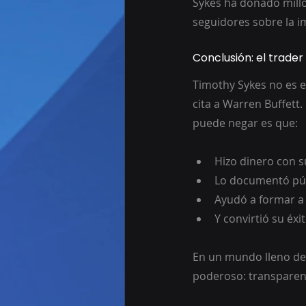
Sykes ha donado millo
seguidores sobre la i
Conclusión: el trade
Timothy Sykes no es el
cita a Warren Buffett. 
puede negar es que:
Hizo dinero con s
Lo documentó pú
Ayudó a formar a 
Y convirtió su éxi
En un mundo lleno de 
poderoso: transparenc