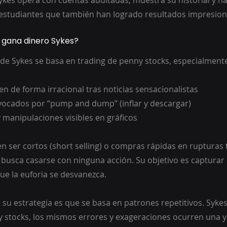
kes opera con cuentas auditadas, muestra su historial y h
estudiantes que también han logrado resultados impresion
 gana dinero Sykes?
 de Sykes se basa en trading de penny stocks, especialment
n de forma irracional tras noticias sensacionalistas
ocados por “pump and dump” (inflar y descargar)
 manipulaciones visibles en gráficos
n ser cortos (short selling) o compras rápidas en rupturas 
no busca casarse con ninguna acción. Su objetivo es captura
que la euforia se desvanezca.
su estrategia es que se basa en patrones repetitivos. Sykes
 stocks, los mismos errores y exageraciones ocurren una y 