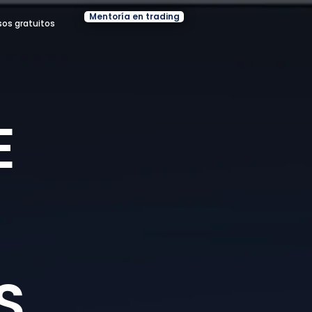
Mentoría en trading
sos gratuitos
E
S