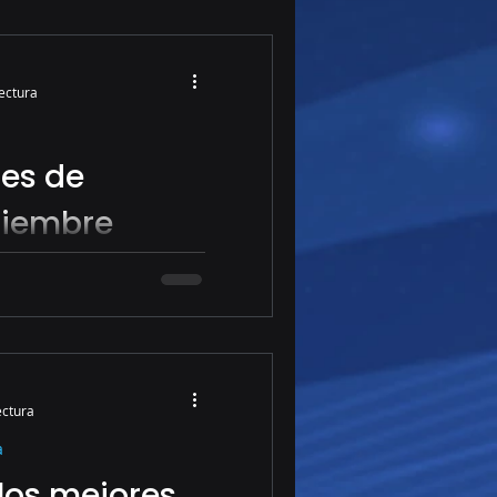
 mundo del trading ha
sformación radical
cnológicos.
lectura
es de
tiembre
des de Trading.
ectura
a
los mejores