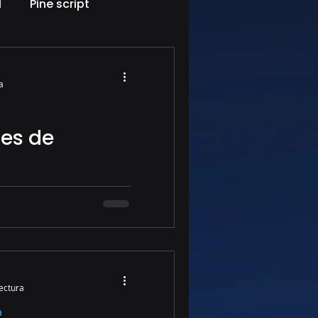
l
Pine script
a
es de
mercado nos esta
lectura
a