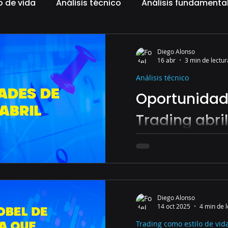
o de vida
Análisis técnico
Análisis fundamenta
criptomonedas
Gestión monetaria
AMD,
Diego Alonso
16 abr
3 min de lectur
Análisis técnico
Oportunidad
Trading abril
Oportunidades que el 
brindando hoy.
Diego Alonso
14 oct 2025
4 min de 
Trading como estilo de vid