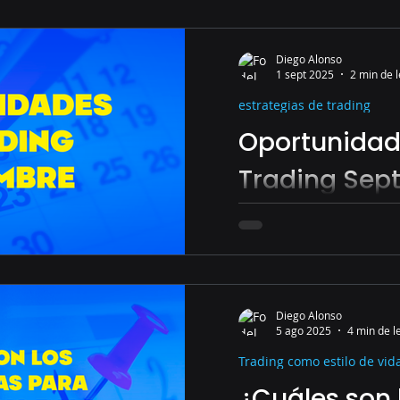
En los últimos años, el
experimentado una tran
gracias a los avances te
Diego Alonso
1 sept 2025
2 min de 
estrategias de trading
Oportunidad
Trading Sep
Las mejores oportunida
Diego Alonso
5 ago 2025
4 min de l
Trading como estilo de vid
¿Cuáles son 