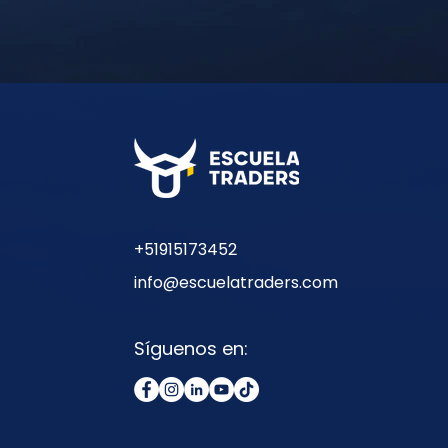
+51915173452
info@escuelatraders.com
Síguenos en: