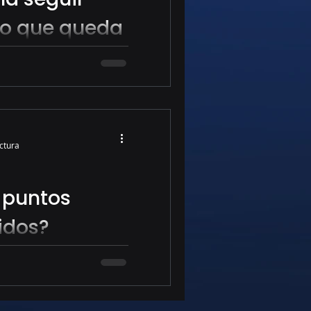
lo que queda
 EE.UU. fueron lo
 y la tasa de desempleo
íclicos del 3,5%. Esto...
ctura
 puntos
idos?
conocer que son los
ipo de herramienta
a por muchos traders