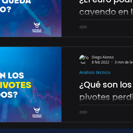
cayendo en 
del año?
Los datos de empleo de
suficientemente sólidos
volvió a caer a mínimos c
Diego Alonso
8 feb 2022
3 min de le
Análisis técnico
¿Qué son los
pivotes perd
Antes que nada, debes 
puntos pivote, son un t
técnica que es emplead
para...