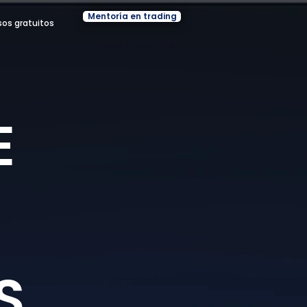
Mentoría en trading
sos gratuitos
E
S