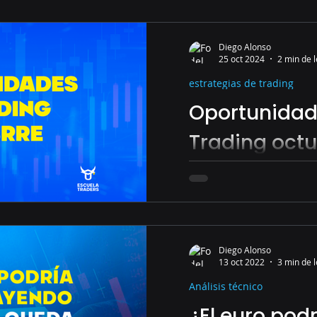
Diego Alonso
25 oct 2024
2 min de 
estrategias de trading
Oportunidad
Trading oct
Oportunidades de tradi
forex y de acciones.
Diego Alonso
13 oct 2022
3 min de 
Análisis técnico
¿El euro podr