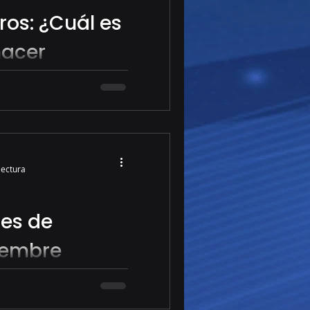
ros: ¿Cuál es
hacer
 clave entre el trading
para regulación, costos,
 el mercado más
lectura
es de
iembre
g en divisas y acciones.