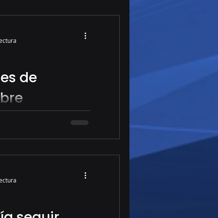
lectura
es de
ubre
ng para el mercado
lectura
ía seguir