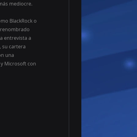
 más mediocre.
omo BlackRock o 
el renombrado 
 entrevista a 
 su cartera 
on una 
y Microsoft con 