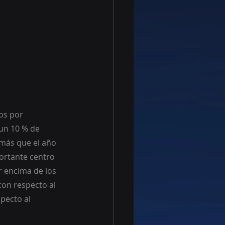
os por 
 un 10 % de 
más que el año 
ortante centro 
 encima de los 
on respecto al 
pecto al 