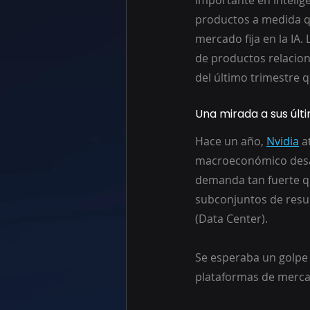
importante en intelig
productos a medida qu
mercado fija en la IA
de productos relacion
del último trimestre 
Una mirada a sus últ
Hace un año, 
Nvidia
 a
macroeconómico desafi
demanda tan fuerte qu
subconjuntos de resul
(Data Center).
Se esperaba un golpe 
plataformas de mercad