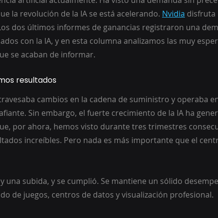
encia artificial actualmente. Ha visto una demanda sin prec
e la revolución de la IA se está acelerando. 
Nvidia
 disfruta
. Los dos últimos informes de ganancias registraron una dem
ados con la IA, y en esta columna analizamos las muy espe
que se acaban de informar.
imos resultados
travesaba cambios en la cadena de suministro y operaba e
ante. Sin embargo, el fuerte crecimiento de la IA ha gene
e, por ahora, hemos visto durante tres trimestres consecu
tados increíbles. Pero nada es más importante que el cent
y una subida, y se cumplió. Se mantiene un sólido desempe
o de juegos, centros de datos y visualización profesional. 