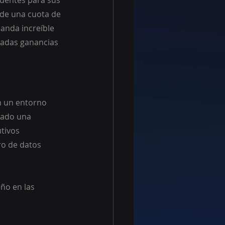
edentes para sus 
 de una cuota de 
anda increíble 
radas ganancias 
n un entorno 
rado una 
tivos 
ro de datos 
ño en las 