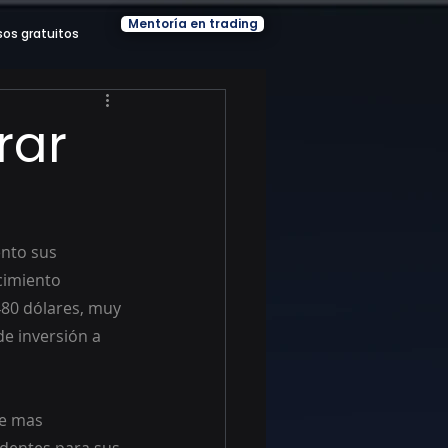
Mentoría en trading
sos gratuitos
rar
nto sus 
cimiento 
 480 dólares, muy 
e inversión a 
e mas 