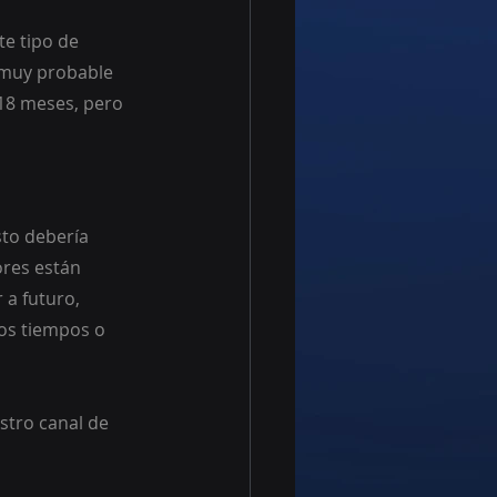
te tipo de 
 muy probable 
18 meses, pero 
sto debería 
res están 
 a futuro, 
os tiempos o 
stro canal de 