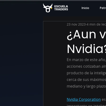
Inicio
Patr
23 nov 2023
4 min de le
¿Aun v
Nvidia
En marzo de este año,
acciones cotizaban al
producto de la intelig
cerca de sus máximos 
mediano y largo plazo
Nvidia Corporation
 e