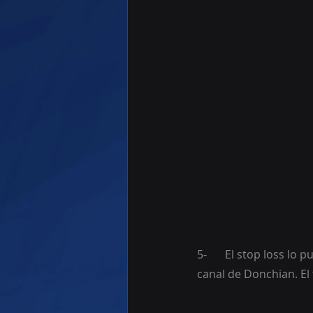
5-	El stop loss lo puedes colocar en la última región de tramo recto de la línea inferior del 
canal de Donchian. El 