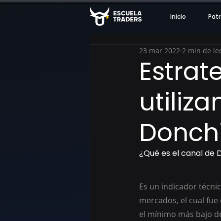
Inicio
Patr
23 mar 2022
2 min de le
Estrat
utiliz
Donch
¿Qué es el canal de
Es un indicador técnic
mercados, el cual fue
el mínimo más bajo de