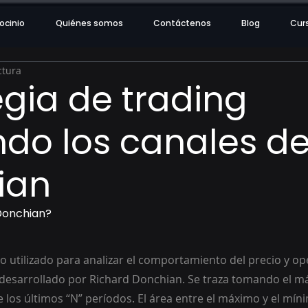
ocinio
Quiénes somos
Contáctenos
Blog
Cur
ctura
egia de trading
ando los canales d
ian
 Donchian?
o utilizado para analizar el comportamiento del precio y ope
 desarrollado por Richard Donchian. Se traza tomando el m
 los últimos “N” períodos. El área entre el máximo y el mí