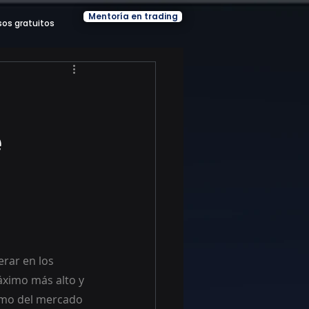
Mentoría en trading
sos gratuitos
e
rar en los 
áximo más alto y 
nimo del mercado 