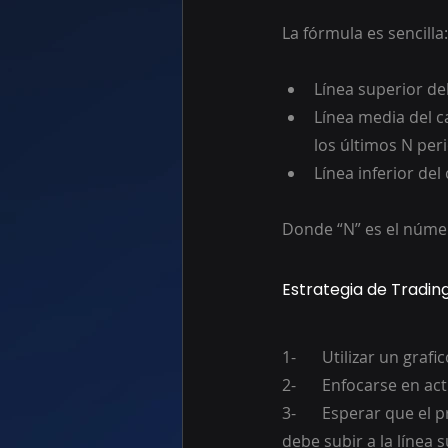
La fórmula es sencilla:
Línea superior de
Línea media del c
los últimos N per
Línea inferior de
Donde “N” es el núme
Estrategia de Tradin
1-	Utilizar un gra
2-	Enfocarse en a
3-	Esperar que el precio supere máximos de 100 periodos anteriores, luego de ello el precio 
debe subir a la línea 