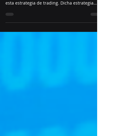
Larry Connors
Recientemente los amigos de X-Trader
publicaron una articulo haciendo referencia a
esta estrategia de trading. Dicha estrategia
fue...