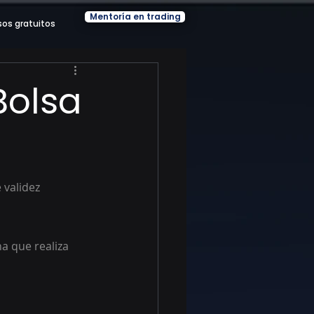
Mentoría en trading
sos gratuitos
Bolsa
 validez 
a que realiza 