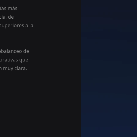
lías más 
ia, de 
uperiores a la 
ebalanceo de 
orativas que 
n muy clara.