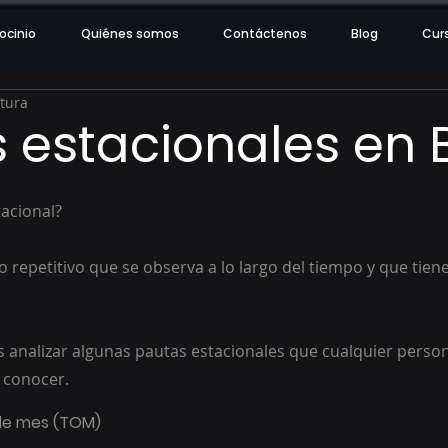
ocinio
Quiénes somos
Contáctenos
Blog
Cur
ctura
 estacionales en 
acional?
repetitivo que se observa a lo largo del tiempo y que tiene
s analizar algunas pautas estacionales que cualquier person
 conocer.
 de mes (TOM)